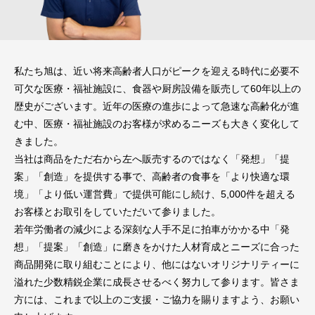
私たち旭は、近い将来高齢者人口がピークを迎える時代に必要不
可欠な医療・福祉施設に、食器や厨房設備を販売して60年以上の
歴史がございます。近年の医療の進歩によって急速な高齢化が進
む中、医療・福祉施設のお客様が求めるニーズも大きく変化して
きました。
当社は商品をただ右から左へ販売するのではなく「発想」「提
案」「創造」を提供する事で、高齢者の食事を「より快適な環
境」「より低い運営費」で提供可能にし続け、5,000件を超える
お客様とお取引をしていただいて参りました。
若年労働者の減少による深刻な人手不足に拍車がかかる中「発
想」「提案」「創造」に磨きをかけた人材育成とニーズに合った
商品開発に取り組むことにより、他にはないオリジナリティーに
溢れた少数精鋭企業に成長させるべく努力して参ります。皆さま
方には、これまで以上のご支援・ご協力を賜りますよう、お願い